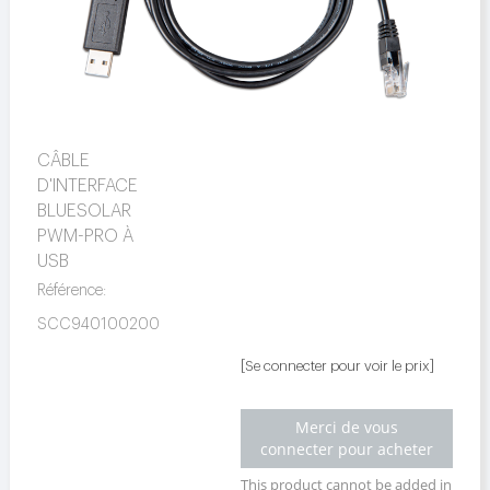
CÂBLE
D'INTERFACE
BLUESOLAR
PWM-PRO À
USB
Référence:
SCC940100200
[Se connecter pour voir le prix]
Merci de vous
connecter pour acheter
This product cannot be added in