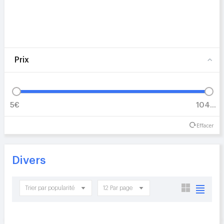
Prix
5€
1045€
Effacer
Divers
Trier par popularité
12 Par page