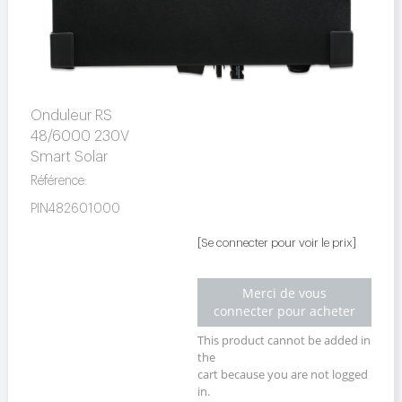
Onduleur RS
48/6000 230V
Smart Solar
Référence:
PIN482601000
[Se connecter pour voir le prix]
Merci de vous
connecter pour acheter
This product cannot be added in
the
cart because you are not logged
in.