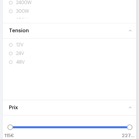
2400W
300W
350W
400W
Tension
4000W
12V
5300W
24V
700W
48V
Prix
115€
2279€