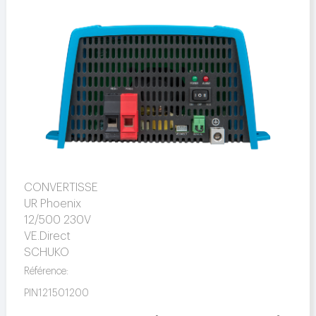
CONVERTISSE
UR Phoenix
12/500 230V
VE.Direct
SCHUKO
Référence:
PIN121501200