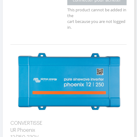
This product cannot be added in
the
cart because you are not logged
in.
CONVERTISSE
UR Phoenix