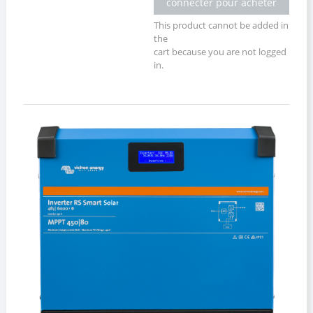
connecter pour acheter
This product cannot be added in
the
cart because you are not logged
in.