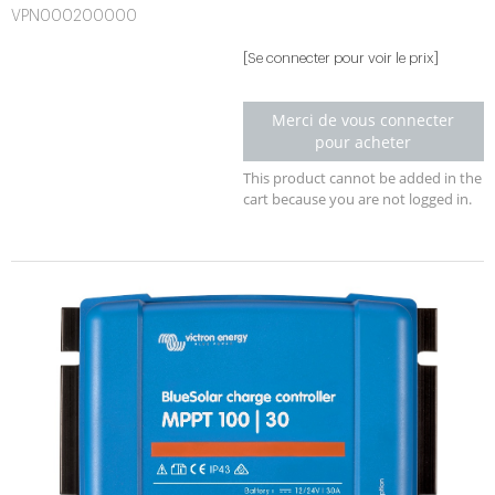
VPN000200000
[Se connecter pour voir le prix]
Merci de vous connecter
pour acheter
This product cannot be added in the
cart because you are not logged in.