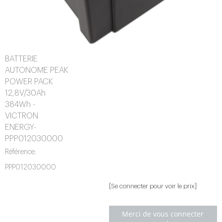
BATTERIE
AUTONOME PEAK
POWER PACK
12,8V/30Ah
384Wh -
VICTRON
ENERGY-
PPP012030000
Référence:
PPP012030000
[Se connecter pour voir le prix]
Merci de vous connecter