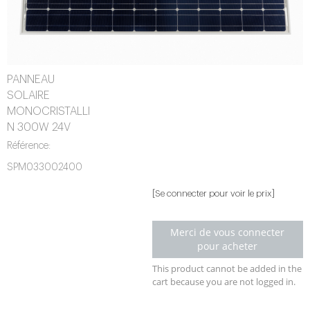
PANNEAU
SOLAIRE
MONOCRISTALLI
N 300W 24V
Référence:
SPM033002400
[Se connecter pour voir le prix]
Merci de vous connecter
pour acheter
This product cannot be added in the
cart because you are not logged in.