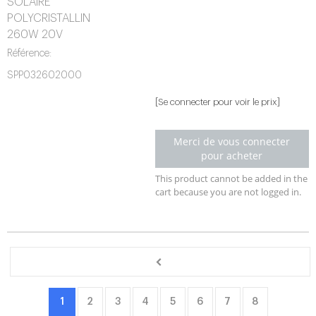
SOLAIRE
POLYCRISTALLIN
260W 20V
Référence:
SPP032602000
[Se connecter pour voir le prix]
Merci de vous connecter
pour acheter
This product cannot be added in the
cart because you are not logged in.
1
2
3
4
5
6
7
8