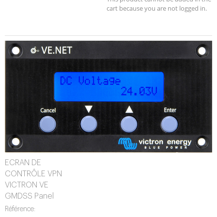
cart because you are not logged in.
ECRAN DE
CONTRÔLE VPN
VICTRON VE
GMDSS Panel
Référence: