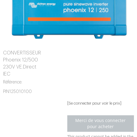
CONVERTISSEUR
Phoenix 12/500
230V VE.Direct
IEC
Référence:
PIN125010100
[Se connecter pour voir le prix]
Merci de vous connecter
pour acheter
This product cannot be added in the